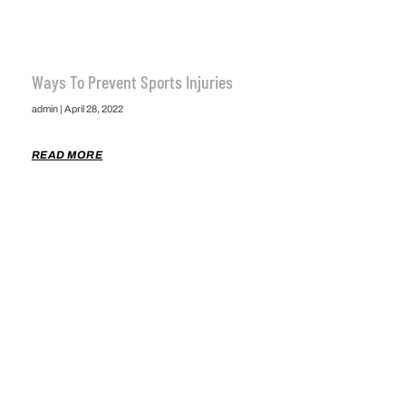
Ways To Prevent Sports Injuries
admin
April 28, 2022
READ MORE
HOME
SHOP
TOP 10
TEAM RANKINGS